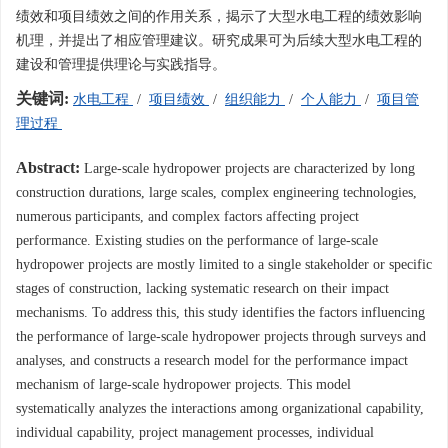
绩效和项目绩效之间的作用关系，揭示了大型水电工程的绩效影响
机理，并提出了相应管理建议。研究成果可为后续大型水电工程的
建设和管理提供理论与实践指导。
关键词:
水电工程
/
项目绩效
/
组织能力
/
个人能力
/
项目管
理过程
Abstract:
Large-scale hydropower projects are characterized by long
construction durations, large scales, complex engineering technologies,
numerous participants, and complex factors affecting project
performance. Existing studies on the performance of large-scale
hydropower projects are mostly limited to a single stakeholder or specific
stages of construction, lacking systematic research on their impact
mechanisms. To address this, this study identifies the factors influencing
the performance of large-scale hydropower projects through surveys and
analyses, and constructs a research model for the performance impact
mechanism of large-scale hydropower projects. This model
systematically analyzes the interactions among organizational capability,
individual capability, project management processes, individual