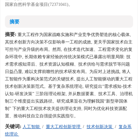
国家自然科学基金项目(72371041)。
摘要
摘要:
重大工程作为国家战略实施和产业竞争优势塑造的核心载体,
其技术创新方向决策不仅影响单一工程的成效, 更关乎国家技术自主
可控与产业升级的布局。然而, 在技术迭代加速、工程需求变化的复
杂环境中, 长期依赖专家经验的传统决策模式已暴露出明显局限: 技
术需求感知滞后、技术资源认知模糊、技术供给与需求脱节等问题
日益凸显, 难以支撑前瞻性的技术研发布局。为应对上述挑战, 将人
工智能作为重构决策范式的关键技术, 提出人工智能驱动的重大工程
技术创新决策新范式。基于复杂系统理论, 研究提出“需求感知-技术
认知-研发决策” 三阶段理论框架, 并从数据要素、技术工具、治理机
制三个维度提出实践路径。研究成果旨在为理解我国“新型举国体
制” 下的重大工程技术攻关提供理论支持, 同时为优化科技资源配
置、推动科技自立自强提供实践指引。
关键词:
人工智能
/
重大工程创新管理
/
技术创新决策
/
复杂系
统理论